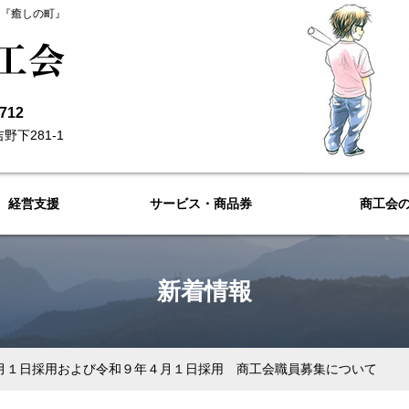
た『癒しの町』
3712
野下281-1
経営支援
サービス・商品券
商工会
新着情報
月１日採用および令和９年４月１日採用 商工会職員募集について