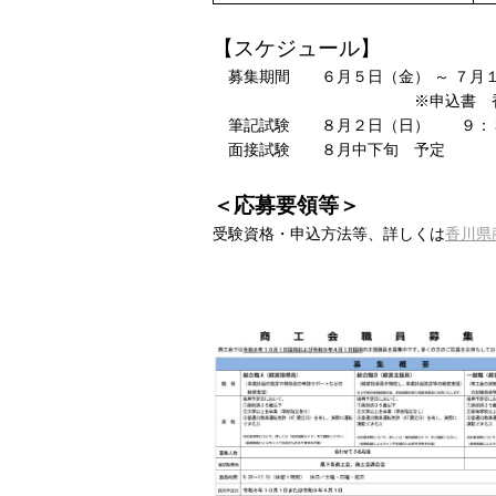
【スケジュール】
募集期間 ６月５日（金） ～ ７月
※申込書 香川県商工
筆記試験 ８月２日（日） ９：
面接試験 ８月中下旬 予定
＜応募要領等＞
受験資格・申込方法等、詳しくは
香川県